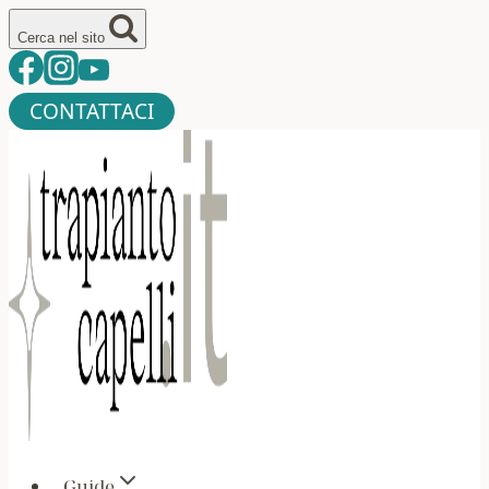
Salta
Cerca nel sito
al
contenuto
CONTATTACI
Guide