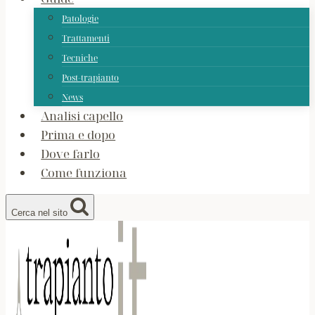
Patologie
Trattamenti
Tecniche
Post-trapianto
News
Analisi capello
Prima e dopo
Dove farlo
Come funziona
Cerca nel sito