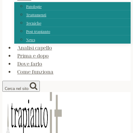
Patologie
Trattamenti
Tecniche
Post-trapianto
News
Analisi capello
Prima e dopo
Dove farlo
Come funziona
Cerca nel sito