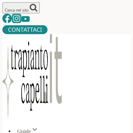
Salta
Cerca nel sito
al
contenuto
CONTATTACI
Guide