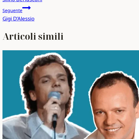
articoli
Seguente
Gigi D’Alessio
Articoli simili